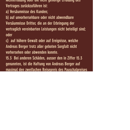
Nichterfüllung oder die nicht gehörige Erfüllung des
Vertrages zurückzuführen ist:
a) Versäumnisse des Kunden;
b) auf unvorhersehbare oder nicht abwendbare
Versäumnisse Dritter, die an der Erbringung der
vertraglich vereinbarten Leistungen nicht beteiligt sind;
oder
c) auf höhere Gewalt oder auf Ereignisse, welche
Andreas Berger trotz aller geboten Sorgfalt nicht
vorhersehen oder abwenden konnte.
15.3 Bei anderen Schäden, ausser den in Ziffer 15.3
genannten, ist die Haftung von Andreas Berger auf
maximal den zweifachen Reisepreis des Pauschalpreises
beschränkt, ausser der Schaden ist absichtlich oder
grobfahrlässig verursacht worden.
15.4 Die Haftungsbeschränkungen von Andreas Berger
sind nicht anwendbar für Personenschäden, die aus der
Nichterfüllung oder der nicht gehörigen Erfüllung des
Vertrages durch Andreas Berger entstehen.
15.5 Aktivitäten und Ausflüge, welche am Reiseziel
gebucht werden bzw. nicht im vereinbarten
Reiseprogramm enthalten sind, liegen in der alleinigen
Verantwortung des Kunden. Hierfür lehnt Andreas