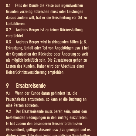
8.1 Falls der Kunde die Reise aus irgendwelchen
Gründen vorzeitig abbrechen muss oder Leistungen
daraus ändern will, hat er die Reiseleitung vor Ort zu
kontaktieren.
8.2 Andreas Berger ist zu keiner Rückerstattung
verpflichtet.
8.3 Andreas Berger wird in dringenden Fällen (z.B.
Erkrankung, Unfall oder Tod von Angehörigen usw.) bei
der Organisation der Rückreise oder Änderung so weit
als möglich behilflich sein. Die Zusatzkosen gehen zu
Lasten des Kunden. Daher wird der Abschluss einer
Reiserücktrittsversicherung empfohlen.
9 Ersatzreisende
9.1 Wenn der Kunde daran gehindert ist, die
Pauschalreise anzutreten, so kann er die Buchung an
eine Person abtreten.
9.2 Der Ersatzreisende muss bereit sein, unter den
bestehenden Bedingungen in den Vertrag einzutreten.
Er hat zudem den besonderen Reiseerfordernissen
(Gesundheit, gültiger Ausweis usw.) zu genügen und es
dürfen seiner Teilnahme keine gesetzlichen Vorschriften