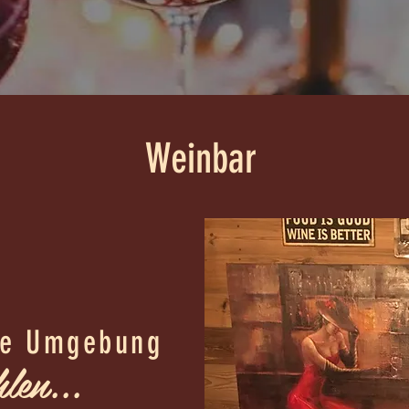
Weinbar
he Umgebung
len...